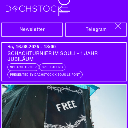
Fr, 03.03.2017
Newsletter
Telegram
So, 16.08.2026 - 18:00
SCHACHTURNIER IM SOULI – 1 JAHR
JUBILÄUM
SCHACHTURNIER
SPIELEABEND
PRESENTED BY DACHSTOCK X SOUS LE PONT
UK RAP NIGHT
DABBLA
UK | High Focus, LDZ
UK | Problem Child, Potent Funk
ILLAMAN