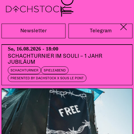
Fr, 03.11.2023
Newsletter
Telegram
So, 16.08.2026 - 18:00
SCHACHTURNIER IM SOULI – 1 JAHR
JUBILÄUM
SCHACHTURNIER
SPIELEABEND
PRESENTED BY DACHSTOCK X SOUS LE PONT