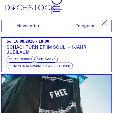
Sa, 03.12.2022
Newsletter
Telegram
So, 16.08.2026 - 18:00
SCHACHTURNIER IM SOULI – 1 JAHR
JUBILÄUM
SCHACHTURNIER
SPIELEABEND
PRESENTED BY DACHSTOCK X SOUS LE PONT