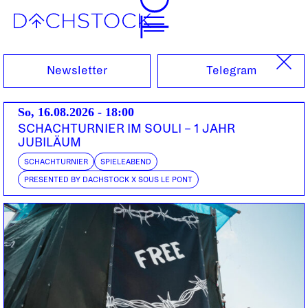
So, 07.11.2021
Newsletter
Telegram
So, 16.08.2026 - 18:00
SCHACHTURNIER IM SOULI – 1 JAHR
JUBILÄUM
SCHACHTURNIER
SPIELEABEND
PRESENTED BY DACHSTOCK X SOUS LE PONT
STREUNENDI HÜND TOUR 2021