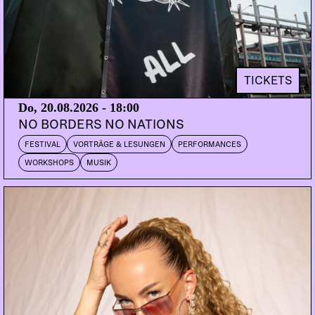
TICKETS
Do, 20.08.2026 - 18:00
NO BORDERS NO NATIONS
FESTIVAL
VORTRÄGE & LESUNGEN
PERFORMANCES
WORKSHOPS
MUSIK
FEMALE SPOTLIGHT TOUR 2022
OSKA
Wien
CATT
Berlin
DANA
Bern