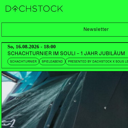
Sa, 11.02.2023
Newsletter
So, 16.08.2026 - 18:00
SCHACHTURNIER IM SOULI – 1 JAHR JUBILÄUM
SCHACHTURNIER
SPIELEABEND
PRESENTED BY DACHSTOCK X SOUS L