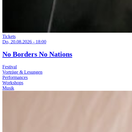
Tickets
Do, 20.08.2026 - 18:00
No Borders No Nations
Festival
Vorträge & Lesungen
Performances
Workshops
Musik