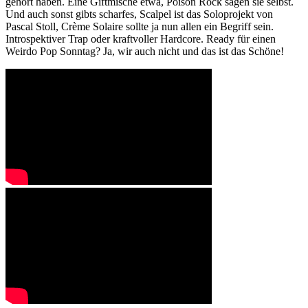
gehört haben. Eine Giftmische etwa, Poison Rock sagen sie selbst.
Und auch sonst gibts scharfes, Scalpel ist das Soloprojekt von
Pascal Stoll, Crème Solaire sollte ja nun allen ein Begriff sein.
Introspektiver Trap oder kraftvoller Hardcore. Ready für einen
Weirdo Pop Sonntag? Ja, wir auch nicht und das ist das Schöne!