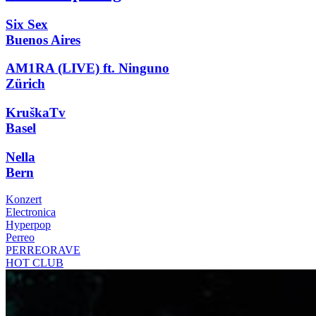
Six Sex
Buenos Aires
AM1RA (LIVE) ft. Ninguno
Zürich
KruškaTv
Basel
Nella
Bern
Konzert
Electronica
Hyperpop
Perreo
PERREORAVE
HOT CLUB