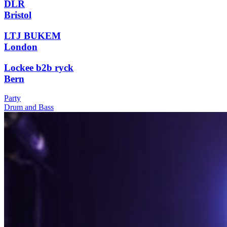
DLR
Bristol
LTJ BUKEM
London
Lockee b2b ryck
Bern
Party
Drum and Bass