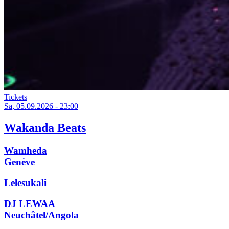
Tickets
Sa, 05.09.2026 - 23:00
Wakanda Beats
Wamheda
Genève
Lelesukali
DJ LEWAA
Neuchâtel/Angola