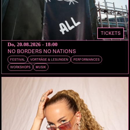
LA SALOMAO
Sold Out:
Anlass ist ausverkauft. Es gibt keine
Abendkasse!
TICKETS
DOORS:
VORVERKAUF:
PETZI.CH
(SOLD
Do, 20.08.2026 - 18:00
21:00
OUT)
NO BORDERS NO NATIONS
FESTIVAL
VORTRÄGE & LESUNGEN
PERFORMANCES
Zusatzshow für das ausverkaufte Konzert vom
WORKSHOPS
MUSIK
11.03.2021!
Lo & Leduc sind bereits seit über zehn Jahren als
Band unterwegs und schafften 2014 mit ihrem
Album «Zucker fürs Volk» den Durchbruch. Dank
ihrer Qualität als Live-Act und Hits wie «Jung
verdammt», «079», oder «Tribut» gehören sie zu
den populärsten Mundartbands überhaupt.