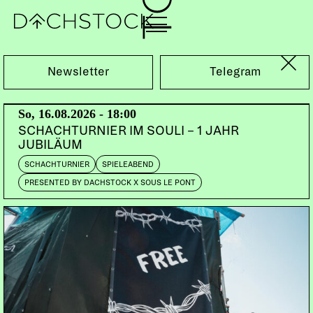
Mi, 15.04.2015
Newsletter
Telegram
So, 16.08.2026 - 18:00
SCHACHTURNIER IM SOULI – 1 JAHR
JUBILÄUM
SCHACHTURNIER
SPIELEABEND
PRESENTED BY DACHSTOCK X SOUS LE PONT
JOHN THE CONQUEROR
US | Alive Records
DOORS:
ABENDKASSE:
ABENDKASSE
ORT: