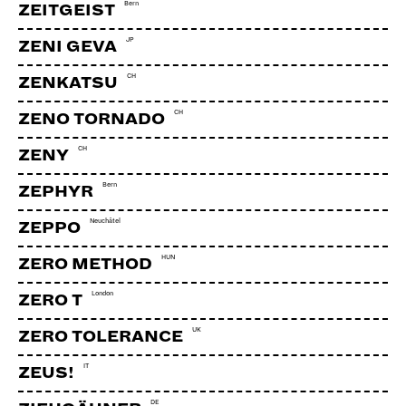
Bern
ZEITGEIST
JP
ZENI GEVA
CH
ZENKATSU
CH
ZENO TORNADO
CH
ZENY
Bern
ZEPHYR
Neuchâtel
ZEPPO
HUN
ZERO METHOD
London
ZERO T
UK
ZERO TOLERANCE
IT
ZEUS!
DE