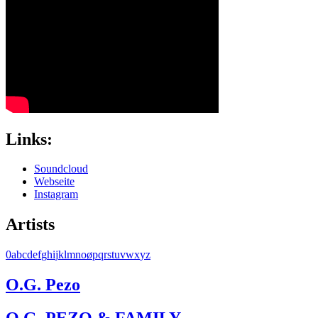
Links:
Soundcloud
Webseite
Instagram
Artists
0
a
b
c
d
e
f
g
h
i
j
k
l
m
n
o
ø
p
q
r
s
t
u
v
w
x
y
z
O.G. Pezo