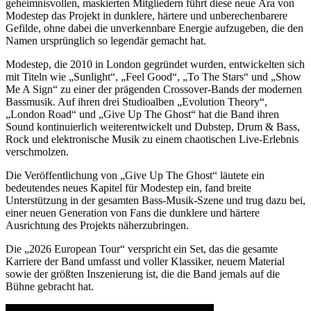
geheimnisvollen, maskierten Mitgliedern führt diese neue Ära von
Modestep das Projekt in dunklere, härtere und unberechenbarere
Gefilde, ohne dabei die unverkennbare Energie aufzugeben, die den
Namen ursprünglich so legendär gemacht hat.
Modestep, die 2010 in London gegründet wurden, entwickelten sich
mit Titeln wie „Sunlight“, „Feel Good“, „To The Stars“ und „Show
Me A Sign“ zu einer der prägenden Crossover-Bands der modernen
Bassmusik. Auf ihren drei Studioalben „Evolution Theory“,
„London Road“ und „Give Up The Ghost“ hat die Band ihren
Sound kontinuierlich weiterentwickelt und Dubstep, Drum & Bass,
Rock und elektronische Musik zu einem chaotischen Live-Erlebnis
verschmolzen.
Die Veröffentlichung von „Give Up The Ghost“ läutete ein
bedeutendes neues Kapitel für Modestep ein, fand breite
Unterstützung in der gesamten Bass-Musik-Szene und trug dazu bei,
einer neuen Generation von Fans die dunklere und härtere
Ausrichtung des Projekts näherzubringen.
Die „2026 European Tour“ verspricht ein Set, das die gesamte
Karriere der Band umfasst und voller Klassiker, neuem Material
sowie der größten Inszenierung ist, die die Band jemals auf die
Bühne gebracht hat.