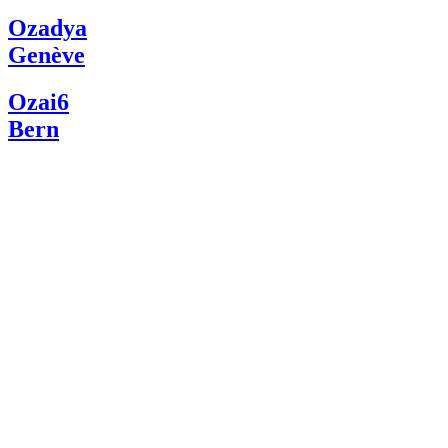
Ozadya
Genève
Ozai6
Bern