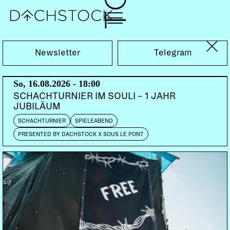
Fr, 17.01.2025
Newsletter
Telegram
So, 16.08.2026 - 18:00
SCHACHTURNIER IM SOULI – 1 JAHR
JUBILÄUM
SCHACHTURNIER
SPIELEABEND
PRESENTED BY DACHSTOCK X SOUS LE PONT
KONZERT
PUNK
POST-PUNK
BLUES TRASH
THE UNHOLY VOODOO RHYTHM HANGOVER