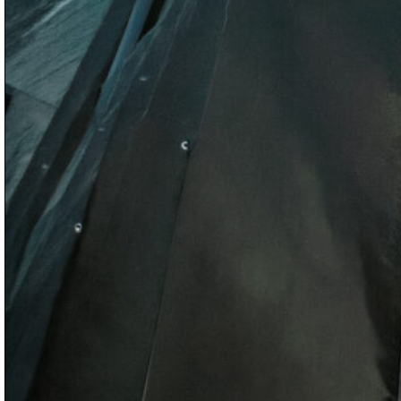
04.07. THOMAS VERSACE und SOUKEY
18.07. ESTER POLY und TRASH MANTRA
25.07. FULU MIZIKI (Kinshasa)
01.08. CAPSLOCK SUPERSTAR und GUNS FOR G
08.08. VERVEINE und LORD KESSELI
15.08. BIANDAPID und ACID AMAZONIANS
22.08. HARVEY RUSHMORE & THE OCTOPUS un
29.08. DANS DANS (Antwerpen/Brüssel) und BELIA
TICKETPREISE pro Abend
Vorverkauf via www.petzi.ch
20.- // Soli mit Viel Liebe ❤
15.- // Normal
10.- // Ermässigt – weil Du gerade brutal abgebrannt b