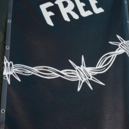
HANDI
d BARRIO COLETTE
 WINNEWISSER live
ist (Nur an der Abendkasse)