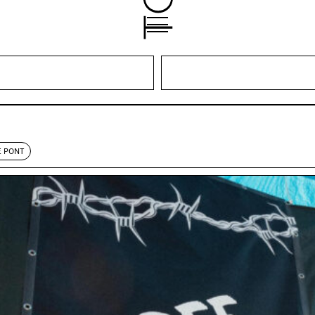
SE:
15.-
ABENDKASSE SOLI:
20.-
E PONT
holen zum Singen nach all den stummen Katastrophen – eine
:üd)
den in unserem lauschigen Innenhof Konzerte statt.