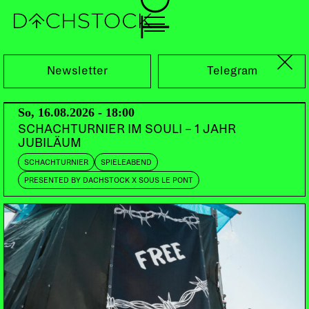
Fr, 19.09.2025
Newsletter
Telegram
So, 16.08.2026 - 18:00
SCHACHTURNIER IM SOULI – 1 JAHR
JUBILÄUM
SCHACHTURNIER
SPIELEABEND
PRESENTED BY DACHSTOCK X SOUS LE PONT
PARTY
90TIES
Y2K
HEALING ERA
WANNA BE VOL. 4: TOXIC