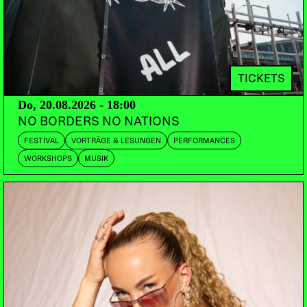
SATIVA YIZA
Fribourg
DJ TORTUGA
Bern
SPICE_BABES
Bern
DOORS:
VORVERKAUF:
ABENDKASSE:
TICKETS
23:00
PETZI.CH
15.-
Do, 20.08.2026 - 18:00
NO BORDERS NO NATIONS
Sich einmal lang und quer durch die Neonneunziger
FESTIVAL
VORTRÄGE & LESUNGEN
PERFORMANCES
peitschen lassen von Gesichtern, die uns ganz
WORKSHOPS
MUSIK
schön bekannt vorkommen. The Babes auf jeden
Fall! Überdrehen im Plastikpalast zu Britney und La
Bouche. Mitgrölen ist die logische Konsequenz,
1312 die Kirsche, Wanna be ist nur der Anfang, und
Toxic schon lange vorbei, aber eben doch noch
immer wichtig! Forever young, forever wild. Wanna
come? Wanna stay!