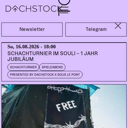
Fr, 18.09.2020
Newsletter
Telegram
18.09.20 BEYOND GENDER AFTERPARTY
So, 16.08.2026 - 18:00
DOORS:
23:00
SCHACHTURNIER IM SOULI – 1 JAHR
JUBILÄUM
SCHACHTURNIER
SPIELEABEND
PRESENTED BY DACHSTOCK X SOUS LE PONT