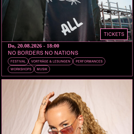
DOORS:
VORVERKAUF:
ABENDKASSE:
20:00
PETZI.CH
27.-
TICKETS
Do, 20.08.2026 - 18:00
NO BORDERS NO NATIONS
FESTIVAL
VORTRÄGE & LESUNGEN
PERFORMANCES
WORKSHOPS
MUSIK