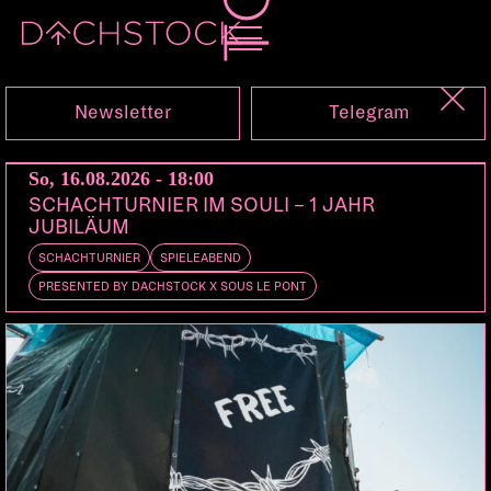
So, 26.06.2022
Newsletter
Telegram
So, 16.08.2026 - 18:00
SCHACHTURNIER IM SOULI – 1 JAHR
JUBILÄUM
SCHACHTURNIER
SPIELEABEND
PRESENTED BY DACHSTOCK X SOUS LE PONT
SARA HEBE
Buenos Aires
CHOCOLATE REMIX
Buenos Aires
MACHETE EN BOCCA
Valencia