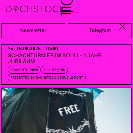
Sa, 09.05.2026
Newsletter
Telegram
So, 16.08.2026 - 18:00
SCHACHTURNIER IM SOULI – 1 JAHR
JUBILÄUM
SCHACHTURNIER
SPIELEABEND
PRESENTED BY DACHSTOCK X SOUS LE PONT
PARTY
TECHNO
BASS
NEOPERREO
LATINCORE
DEMBOW
GUARACHA
GLOBALPERREO