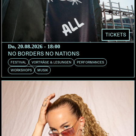
Letztes Jahr wurde in dieser Besetzung die 5-Titel-
EP «Vivir» aufgenommen, die vom hauseigenen
Label der Usine, Urgence Disques, im Rahmen der
Debut-Veröffentlichungen neuer, junger Bands als
TICKETS
Starthilfe für die Suche nach Labels und Konzerten,
Do, 20.08.2026 - 18:00
herausgegeben wurde. In ihrer Musik verbinden
NO BORDERS NO NATIONS
sich harter, groovender Rock und Metal-Einflüsse,
FESTIVAL
VORTRÄGE & LESUNGEN
PERFORMANCES
die in Spanisch gesungenen Texte zu untermalen,
WORKSHOPS
MUSIK
in welchen die Wut auf Ungerechtigkeit und die
Hoffnung im Kampf für eine bessere Welt ihren
Ausdruck finden.