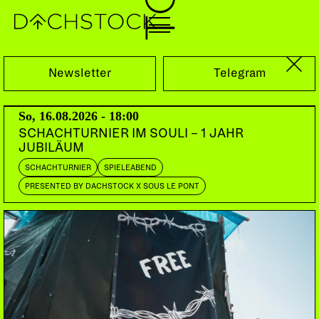
Fr, 26.09.2014
Newsletter
Telegram
So, 16.08.2026 - 18:00
SCHACHTURNIER IM SOULI – 1 JAHR
JUBILÄUM
SCHACHTURNIER
SPIELEABEND
PRESENTED BY DACHSTOCK X SOUS LE PONT