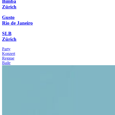
Bimba
Zürich
Gusto
Rio de Janeiro
SLB
Zürich
Party
Konzert
Reggae
Baile