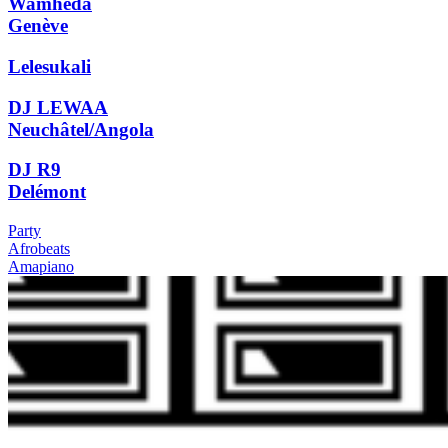
Wamheda
Genève
Lelesukali
DJ LEWAA
Neuchâtel/Angola
DJ R9
Delémont
Party
Afrobeats
Amapiano