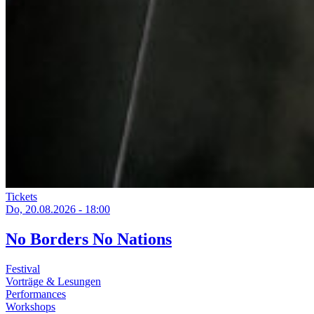
Tickets
Do, 20.08.2026 - 18:00
No Borders No Nations
Festival
Vorträge & Lesungen
Performances
Workshops