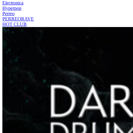
Electronica
Hyperpop
Perreo
PERREORAVE
HOT CLUB