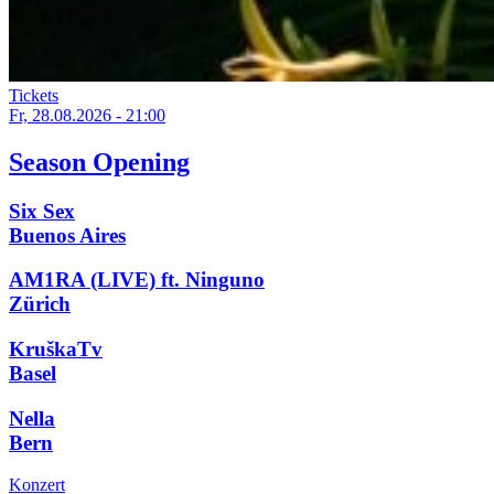
Tickets
Fr, 28.08.2026 - 21:00
Season Opening
Six Sex
Buenos Aires
AM1RA (LIVE) ft. Ninguno
Zürich
KruškaTv
Basel
Nella
Bern
Konzert