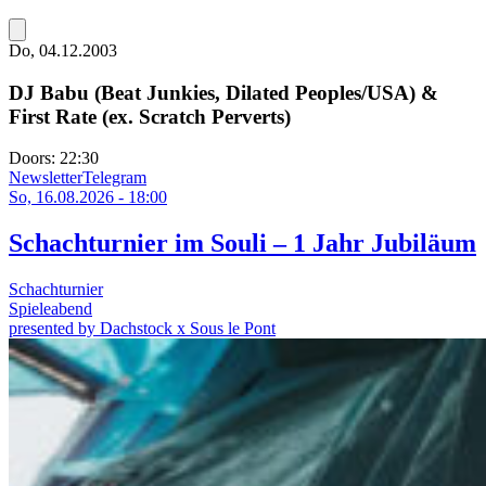
Do, 04.12.2003
DJ Babu (Beat Junkies, Dilated Peoples/USA) &
First Rate (ex. Scratch Perverts)
Doors:
22:30
Newsletter
Telegram
So, 16.08.2026 - 18:00
Schachturnier im Souli – 1 Jahr Jubiläum
Schachturnier
Spieleabend
presented by Dachstock x Sous le Pont