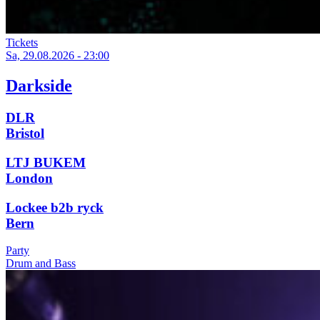
Tickets
Sa, 29.08.2026 - 23:00
Darkside
DLR
Bristol
LTJ BUKEM
London
Lockee b2b ryck
Bern
Party
Drum and Bass