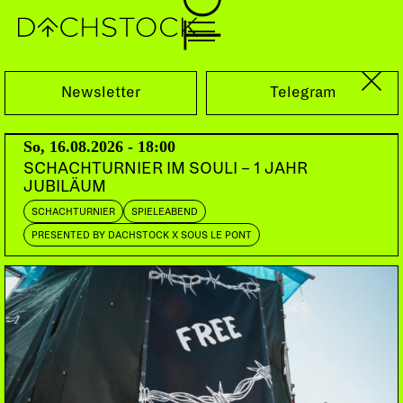
Sa, 09.11.2024
Newsletter
Telegram
So, 16.08.2026 - 18:00
SCHACHTURNIER IM SOULI – 1 JAHR
JUBILÄUM
SCHACHTURNIER
SPIELEABEND
PRESENTED BY DACHSTOCK X SOUS LE PONT
PARTY
REGGAETON
NEOPERREO
LATINCORE
CACHORRA
Guadalajara