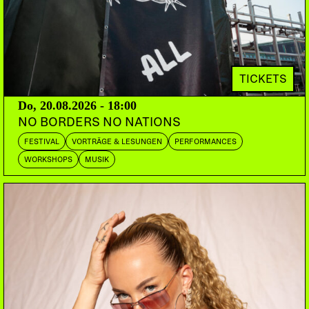
WAWA R0JX
Zürich/Warsaw/Quito
LARATAQUÉ
Bern
EL_VIRA
Basel
DOORS:
VORVERKAUF:
ABENDKASSE:
TICKETS
23:00
PETZI.CH
20.-
Do, 20.08.2026 - 18:00
NO BORDERS NO NATIONS
Hexen kochen Vibes mit Bässen zwischen den
FESTIVAL
VORTRÄGE & LESUNGEN
PERFORMANCES
Balken, es dampft und ätzt dort oben Löcher in die
WORKSHOPS
MUSIK
Luft. Vollgeballte Ladung, es ist Cachorra staight
outta Guadalajara, kein Ort ist uns noch zu weit, um
euch den grossen highmood zu machen. Lieb sein,
wild sein. WAWA ROJX latin core und neoperreo,
shaken und sweaten. Larataqué und El_Vira kennen
und lieben wir genau deswegen!