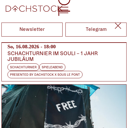
Do, 21.10.2010
Newsletter
Telegram
So, 16.08.2026 - 18:00
SCHACHTURNIER IM SOULI – 1 JAHR
JUBILÄUM
SCHACHTURNIER
SPIELEABEND
PRESENTED BY DACHSTOCK X SOUS LE PONT
GEOFF BERNER
CA
CH | VOODOO RHYTHM RECORDS
REVEREND BEAT-MAN