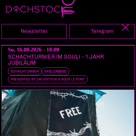
Sa, 07.04.2007
Newsletter
Telegram
DJ DUSTBOWL
So, 16.08.2026 - 18:00
RAPHAEL DELAN
Bern | Mouthwatering
SCHACHTURNIER IM SOULI – 1 JAHR
JUBILÄUM
DOORS:
22:00
SCHACHTURNIER
SPIELEABEND
PRESENTED BY DACHSTOCK X SOUS LE PONT
Mouthwatering Clubnight, feat. Mouthwatering DJ
Dustbowl,
Special Guest: Raphaël Delan (Delan Recs./BE)
Visuals by Optickle