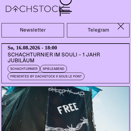
Fr, 06.03.2020
Newsletter
Telegram
NAMENSLISTE CORONA
So, 16.08.2026 - 18:00
DOORS:
00:00
SCHACHTURNIER IM SOULI – 1 JAHR
JUBILÄUM
SCHACHTURNIER
SPIELEABEND
PRESENTED BY DACHSTOCK X SOUS LE PONT