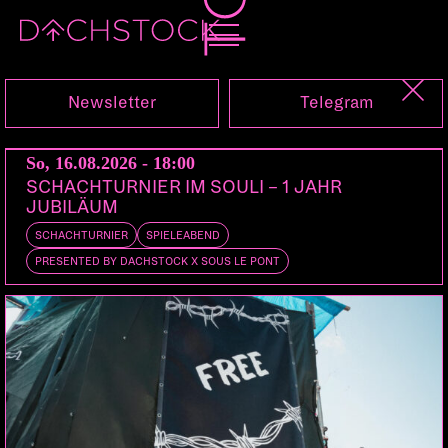
Do, 21.08.2025
Newsletter
Telegram
So, 16.08.2026 - 18:00
SCHACHTURNIER IM SOULI – 1 JAHR
JUBILÄUM
SCHACHTURNIER
SPIELEABEND
PRESENTED BY DACHSTOCK X SOUS LE PONT
FESTIVAL
KONZERT
NO BORDERS NO NATIONS
LESUNG
VORTRAG
WORKSHOP
PARTY