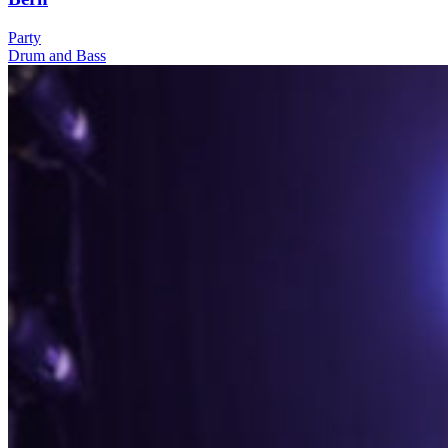
Party
Drum and Bass