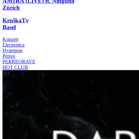
AM1RA (LIVE) ft. Ninguno
Zürich
KruškaTv
Basel
Konzert
Electronica
Hyperpop
Perreo
PERREORAVE
HOT CLUB