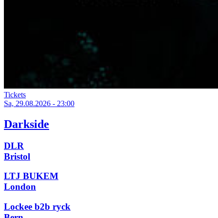
Tickets
Sa, 29.08.2026 - 23:00
Darkside
DLR
Bristol
LTJ BUKEM
London
Lockee b2b ryck
Bern