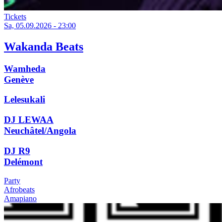
Tickets
Sa, 05.09.2026 - 23:00
Wakanda Beats
Wamheda
Genève
Lelesukali
DJ LEWAA
Neuchâtel/Angola
DJ R9
Delémont
Party
Afrobeats
Amapiano