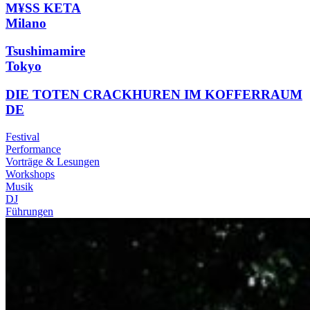
M¥SS KETA
Milano
Tsushimamire
Tokyo
DIE TOTEN CRACKHUREN IM KOFFERRAUM
DE
Festival
Performance
Vorträge & Lesungen
Workshops
Musik
DJ
Führungen