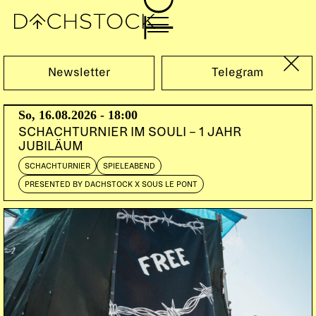
Sa, 08.04.2006
Newsletter
Telegram
08.04.06 NORTHERN SOUL NIGHT
So, 16.08.2026 - 18:00
DOORS:
22:00
SCHACHTURNIER IM SOULI – 1 JAHR
JUBILÄUM
SCHACHTURNIER
SPIELEABEND
PRESENTED BY DACHSTOCK X SOUS LE PONT