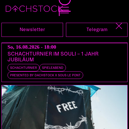
Do, 24.09.2009
Newsletter
Telegram
SECRET WARS
DE
So, 16.08.2026 - 18:00
SCHACHTURNIER IM SOULI – 1 JAHR
DOORS:
19:00
JUBILÄUM
SCHACHTURNIER
SPIELEABEND
Innovativer Künstlerwettkampf
PRESENTED BY DACHSTOCK X SOUS LE PONT
Die zwei Künstler der Tour fordern in 18 Städten
zwei lokale Künstler heraus um sich mit ihnen zu
messen.
Mit schwarzen Edding-Markern bewaffnet treten
beide Teams gegeneinander an um innerhalb von