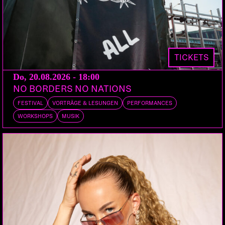
90 Minuten ihr kreatives Können in einem
spannenden illustrativen Wettkampf unter Beweis
zu stellen. Am Ende wird ein begeistertes Publikum
über Sieg und Niederlage entscheiden.
TICKETS
Do, 20.08.2026 - 18:00
NO BORDERS NO NATIONS
FESTIVAL
VORTRÄGE & LESUNGEN
PERFORMANCES
WORKSHOPS
MUSIK