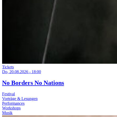
Tickets
Do, 20.08.2026 - 18:00
No Borders No Nations
Festival
Vorträge & Lesungen
Performances
Workshops
Musik