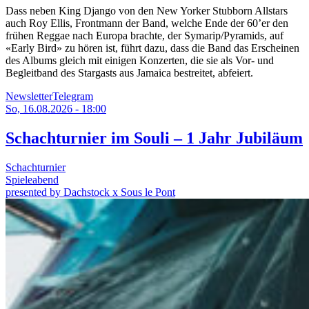
Dass neben King Django von den New Yorker Stubborn Allstars
auch Roy Ellis, Frontmann der Band, welche Ende der 60’er den
frühen Reggae nach Europa brachte, der Symarip/Pyramids, auf
«Early Bird» zu hören ist, führt dazu, dass die Band das Erscheinen
des Albums gleich mit einigen Konzerten, die sie als Vor- und
Begleitband des Stargasts aus Jamaica bestreitet, abfeiert.
Newsletter
Telegram
So, 16.08.2026 - 18:00
Schachturnier im Souli – 1 Jahr Jubiläum
Schachturnier
Spieleabend
presented by Dachstock x Sous le Pont