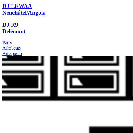
DJ LEWAA
Neuchâtel/Angola
DJ R9
Delémont
Party
Afrobeats
Amapiano