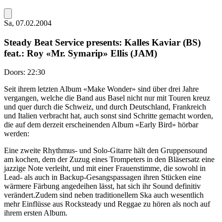
Sa, 07.02.2004
Steady Beat Service presents: Kalles Kaviar (BS)
feat.: Roy «Mr. Symarip» Ellis (JAM)
Doors:
22:30
Seit ihrem letzten Album «Make Wonder» sind über drei Jahre
vergangen, welche die Band aus Basel nicht nur mit Touren kreuz
und quer durch die Schweiz, und durch Deutschland, Frankreich
und Italien verbracht hat, auch sonst sind Schritte gemacht worden,
die auf dem derzeit erscheinenden Album «Early Bird» hörbar
werden:
Eine zweite Rhythmus- und Solo-Gitarre hält den Gruppensound
am kochen, dem der Zuzug eines Trompeters in den Bläsersatz eine
jazzige Note verleiht, und mit einer Frauenstimme, die sowohl in
Lead- als auch in Backup-Gesangspassagen ihren Stücken eine
wärmere Färbung angedeihen lässt, hat sich ihr Sound definitiv
verändert.Zudem sind neben traditionellem Ska auch wesentlich
mehr Einflüsse aus Rocksteady und Reggae zu hören als noch auf
ihrem ersten Album.