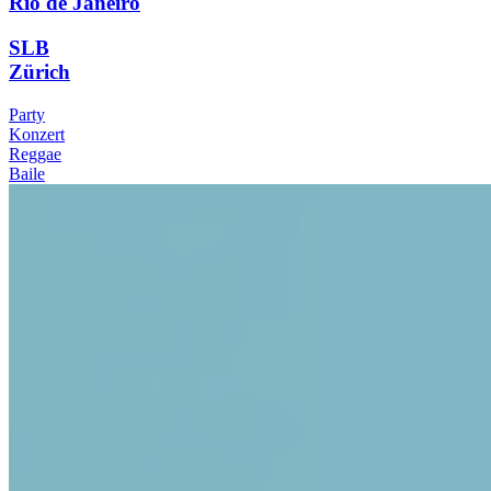
Rio de Janeiro
SLB
Zürich
Party
Konzert
Reggae
Baile