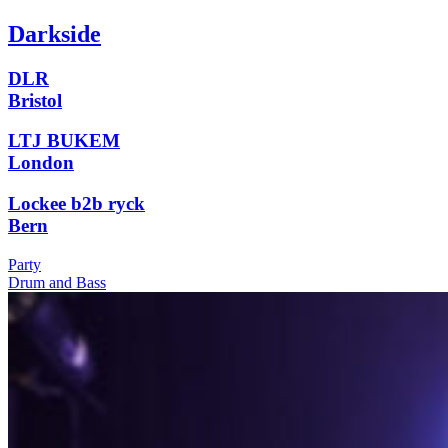
Darkside
DLR
Bristol
LTJ BUKEM
London
Lockee b2b ryck
Bern
Party
Drum and Bass