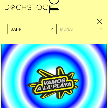
Di, 29.04.2025
KONZERT
ROCK
NOISE
END HITS