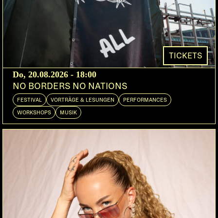
Zürich
STEREO LUCHS
DOORS:
VORVERKAUF:
ABENDKASSE:
22:00
PETZI.CH
32.-
TICKETS
Lo & Leduc / Update-Tour:
Do, 20.08.2026 - 18:00
NO BORDERS NO NATIONS
Lo & Leduc haben es wieder getan: Weniger als ein
FESTIVAL
VORTRÄGE & LESUNGEN
PERFORMANCES
Jahr nach ihrem Album «Ingwer & Ewig» doppeln
WORKSHOPS
MUSIK
sie mit «Update 4.0» nach. Die beiden Berner
Rapper setzten damit ihre «Update-Serie» fort, die
vor bald zehn Jahren ihren Anfang nahm. Auch die
neue Ausgabe ist Zeitgeist-Musik in Mundart,
spontan, roh, manchmal zerbrechlich, meistens
charmant und fast immer ein bisschen genial. Und
natürlich bleibt das Prinzip erhalten: Update 4.0
gibt es nicht zu kaufen. Das Mixtape, produziert von