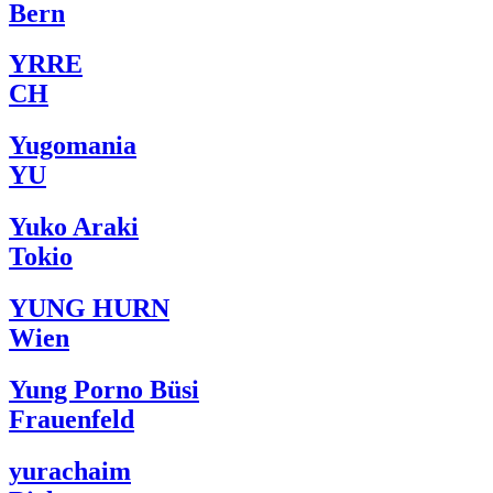
Bern
YRRE
CH
Yugomania
YU
Yuko Araki
Tokio
YUNG HURN
Wien
Yung Porno Büsi
Frauenfeld
yurachaim