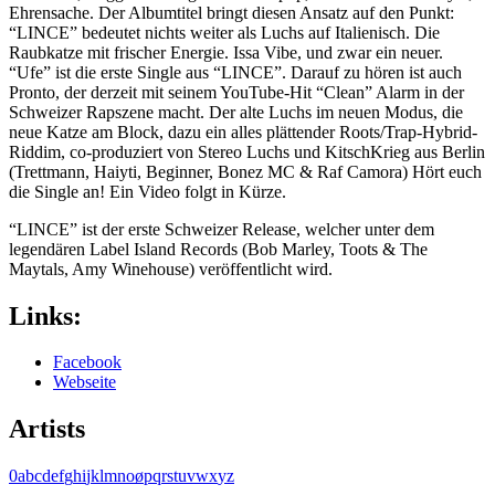
Ehrensache. Der Albumtitel bringt diesen Ansatz auf den Punkt:
“LINCE” bedeutet nichts weiter als Luchs auf Italienisch. Die
Raubkatze mit frischer Energie. Issa Vibe, und zwar ein neuer.
“Ufe” ist die erste Single aus “LINCE”. Darauf zu hören ist auch
Pronto, der derzeit mit seinem YouTube-Hit “Clean” Alarm in der
Schweizer Rapszene macht. Der alte Luchs im neuen Modus, die
neue Katze am Block, dazu ein alles plättender Roots/Trap-Hybrid-
Riddim, co-produziert von Stereo Luchs und KitschKrieg aus Berlin
(Trettmann, Haiyti, Beginner, Bonez MC & Raf Camora) Hört euch
die Single an! Ein Video folgt in Kürze.
“LINCE” ist der erste Schweizer Release, welcher unter dem
legendären Label Island Records (Bob Marley, Toots & The
Maytals, Amy Winehouse) veröffentlicht wird.
Links:
Facebook
Webseite
Artists
0
a
b
c
d
e
f
g
h
i
j
k
l
m
n
o
ø
p
q
r
s
t
u
v
w
x
y
z