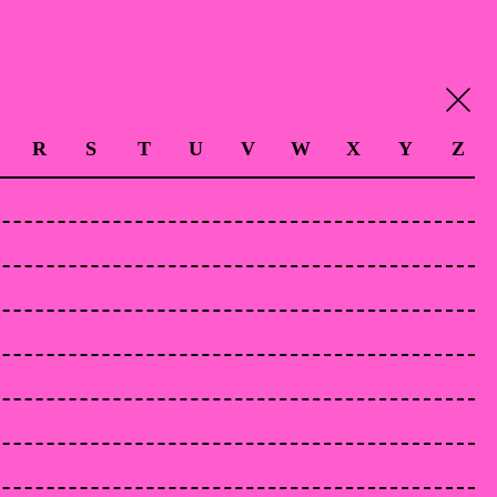
R
S
T
U
V
W
X
Y
Z