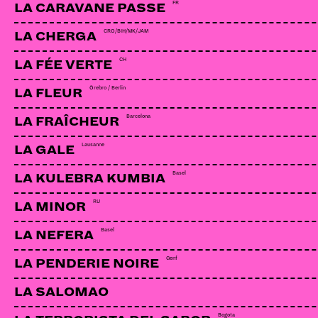
FR
LA CARAVANE PASSE
CRO/BIH/MK/JAM
LA CHERGA
CH
LA FÉE VERTE
Örebro / Berlin
LA FLEUR
Barcelona
LA FRAÎCHEUR
Lausanne
LA GALE
Basel
LA KULEBRA KUMBIA
RU
LA MINOR
Basel
LA NEFERA
Genf
LA PENDERIE NOIRE
LA SALOMAO
Bogota