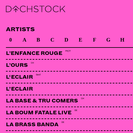
SIC
FO
ARTISTS
0
A
B
C
D
E
F
G
H
SIC is a modern hardcore/thrash metal band from Tórsha
FR/IT
L'ENFANCE ROUGE
CH
L'OURS
Genf
L‘ECLAIR
L’ECLAIR
CH
LA BASE & TRU COMERS
DE
LA BOUM FATALE LIVE
DE
LA BRASS BANDA