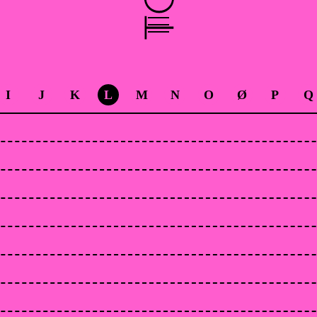
I
J
K
L
M
N
O
Ø
P
Q
vn, the capital of the Faroe Islands.