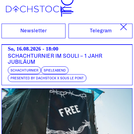
Sa, 14.03.2026
Newsletter
Telegram
So, 16.08.2026 - 18:00
SCHACHTURNIER IM SOULI – 1 JAHR
JUBILÄUM
SCHACHTURNIER
SPIELEABEND
PRESENTED BY DACHSTOCK X SOUS LE PONT