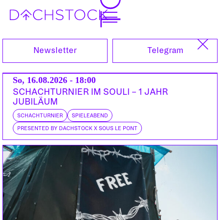
Do, 19.06.2025
Newsletter
Telegram
So, 16.08.2026 - 18:00
SCHACHTURNIER IM SOULI – 1 JAHR
JUBILÄUM
SCHACHTURNIER
SPIELEABEND
PRESENTED BY DACHSTOCK X SOUS LE PONT
VORTRAG
PODIUM
DISKUSSION
POLITIK
FETISCH EIGENTUM MIT SABINE NUSS,