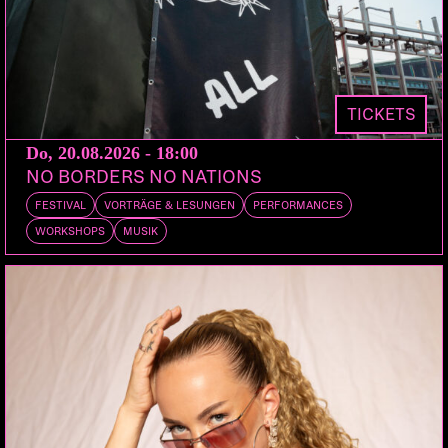
ETO
Bern
NIK*
Zürich
DOORS:
VORVERKAUF:
ABENDKASSE:
21:00
PETZI.CH
28.-
TICKETS
Do, 20.08.2026 - 18:00
21:00 Doors
NO BORDERS NO NATIONS
22:00 Nik*
FESTIVAL
VORTRÄGE & LESUNGEN
PERFORMANCES
23:00 ETO
WORKSHOPS
MUSIK
Säg scho, machschduds? Und wenn nicht mit
Fäusten, dann halt mit Rap, den Widerstand in
scharfe Lines und triefende Beats verpacken. ETO
machts vor, lädt ein, ja alles Einsteigen bitte, dort
oben auf der grellen Neontafel steht doch, wohin
es geht, raus aus dem Patriarchat. SIBCITY, nach
SIBCITY! Deine Lieblings Tinfa*Rapcrew steuert mit