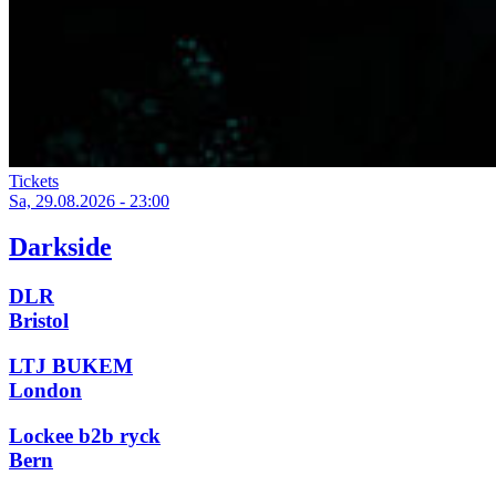
Tickets
Sa, 29.08.2026 - 23:00
Darkside
DLR
Bristol
LTJ BUKEM
London
Lockee b2b ryck
Bern