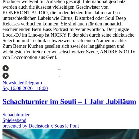
Producer weltweit für Aufsehen gesorgt. International geschätzt
werden auch die äusserst vielseitigen Geschwister von
KONFRONT.AUDIO, die in den letzten fünf Jahren auf so
unterschiedlichen Labels wie Citrus, Disturbed oder Soul Deep
Releases verbuchen konnten. Sie sind auch für den monatlich
erscheinenden Bern Bass Podcast mitverantwortlich. Der jüngste
Local-DJ im Line-up ist NICKY F, der sich durch seine eklektische
Selection und Technik schweizweit rasch einen Namen machte.
Zum Berner Kuchen gesellen sich zwei der langjährigsten und
wichtigsten Vertreter der welschschweizer Szene, ANDRE & OLIV
von Loccomotion aus Genf.
Newsletter
Telegram
So, 16.08.2026 - 18:00
Schachturnier im Souli – 1 Jahr Jubiläum
Schachturnier
Spieleabend
presented by Dachstock x Sous le Pont