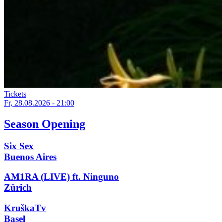
Tickets
Fr, 28.08.2026 - 21:00
Season Opening
Six Sex
Buenos Aires
AM1RA (LIVE) ft. Ninguno
Zürich
KruškaTv
Basel