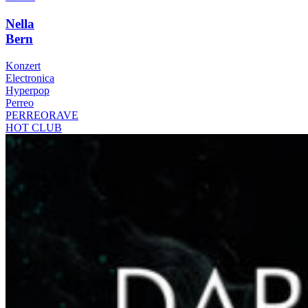
Nella
Bern
Konzert
Electronica
Hyperpop
Perreo
PERREORAVE
HOT CLUB