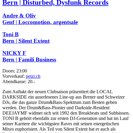
Bern | Disturbed, Dysfunk Records
Andre & Oliv
Genf | Loccomotion, argentsale
Toni B
Bern | Silent Extent
NICKY F
Bern | Famili Business
Doors:
23:00
Vorverkauf:
petzi.ch
Abendkasse:
20.-
Zum Auftakt der neuen Clubsaison präsentiert die LOCAL
DARKSIDE ein auserlesenes Line-up aus Berner und Schweizer
DJs, die das ganze Drum&Bass-Spektrum zum Besten geben
werden. Der Drum&Bass-Pionier und Darkside-Resident
DEEJAYMF widmet sich seit 1992 den Breakbeats und Subbässen.
TONI B gehört ebenfalls zur ersten DJ-Generation und hat im Lauf
seiner Karriere die wichtigsten Raves mit seinen energetischen
Mixes euphorisiert. Als Teil von Silent Extent hat er auch als