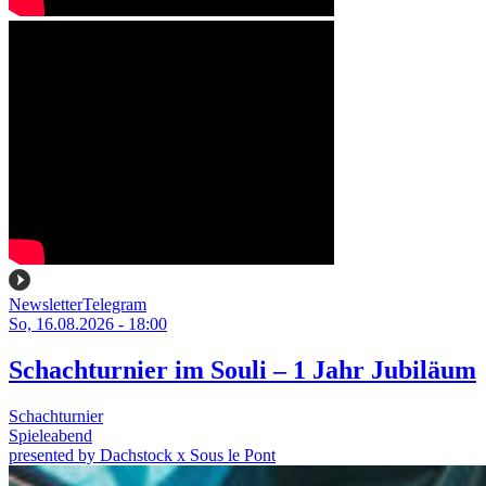
Newsletter
Telegram
So, 16.08.2026 - 18:00
Schachturnier im Souli – 1 Jahr Jubiläum
Schachturnier
Spieleabend
presented by Dachstock x Sous le Pont