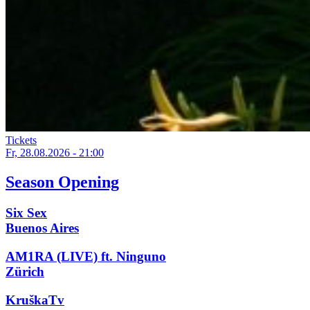
Tickets
Fr, 28.08.2026 - 21:00
Season Opening
Six Sex
Buenos Aires
AM1RA (LIVE) ft. Ninguno
Zürich
KruškaTv