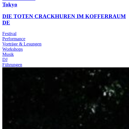
Tokyo
DIE TOTEN CRACKHUREN IM KOFFERRAUM
DE
Festival
Performance
Vorträge & Lesungen
Workshops
Musik
DJ
Führungen