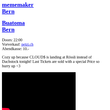
mememaker
Bern
Buatoma
Bern
Doors:
22:00
Vorverkauf:
petzi.ch
Abendkasse:
10.-
Cozy up because CLOUD$ is landing at Rössli instead of
Dachstock tonight! Last Tickets are sold with a special Price so
hurry up <3