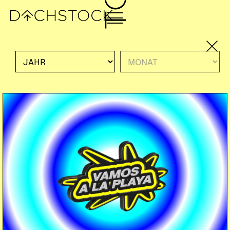
Di, 14.04.2026
DACHSTOCK & SOUS LE PONT PRESENT:
SCHACHTURNIER IM SOULI
DOORS:
18:00
Eine Kooperation zwischen dem Dachstock und
Sous le Pont
Figuren aufstellen, Uhr starten, erster Zug. Bauern
rücken vor, Springer hüpfen, irgendwo wird rochiert
und plötzlich steht jemand im Schach. Ein paar
Züge später vielleicht schon: Schachmatt. Gespielt
wird konzentriert, aber entspannt – vom