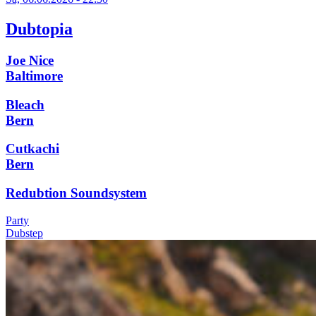
Dubtopia
Joe Nice
Baltimore
Bleach
Bern
Cutkachi
Bern
Redubtion Soundsystem
Party
Dubstep