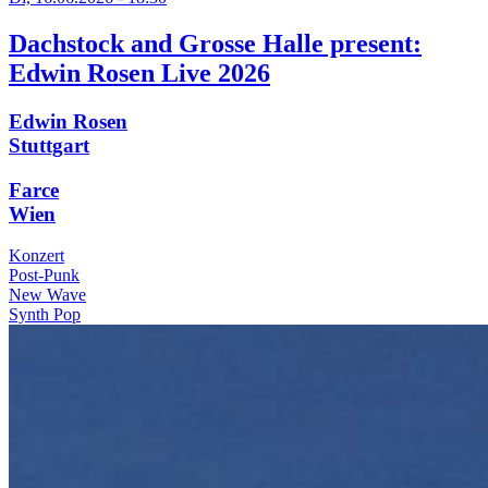
Dachstock and Grosse Halle present:
Edwin Rosen Live 2026
Edwin Rosen
Stuttgart
Farce
Wien
Konzert
Post-Punk
New Wave
Synth Pop