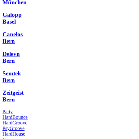
München
Galopp
Basel
Canelos
Bern
Delevn
Bern
Semtek
Bern
Zeitgeist
Bern
Party
HardBounce
HardGroove
PsyGroove
HardHouse