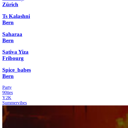
Zürich
Ts Kalashni
Bern
Saharaa
Bern
Sativa Yiza
Fribourg
Spice_babes
Bern
Party
90ties
Y2K
Summervibes