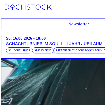
Do, 09.01.2014
Newsletter
So, 16.08.2026 - 18:00
SCHACHTURNIER IM SOULI – 1 JAHR JUBILÄUM
SCHACHTURNIER
SPIELEABEND
PRESENTED BY DACHSTOCK X SOUS L