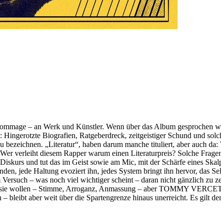
 Hommage – an Werk und Künstler. Wenn über das Album gesprochen wir
: Hingerotzte Biografien, Ratgeberdreck, zeitgeistiger Schund und solc
zu bezeichnen. „Literatur“, haben darum manche tituliert, aber auch da
Wer verleiht diesem Rapper warum einen Literaturpreis? Solche Fragen
Diskurs und tut das im Geist sowie am Mic, mit der Schärfe eines Skalp
n, jede Haltung evoziert ihn, jedes System bringt ihn hervor, das Selbst
rsuch – was noch viel wichtiger scheint – daran nicht gänzlich zu ze
 sie wollen – Stimme, Arroganz, Anmassung – aber TOMMY VERCETTI ha
– bleibt aber weit über die Spartengrenze hinaus unerreicht. Es gilt d