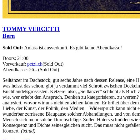
TOMMY VERCETTI
Bern
Sold Out:
Anlass ist ausverkauft. Es gibt keine Abendkasse!
Doors:
21:00
Vorverkauf:
petzi.ch
(Sold Out)
Abendkasse:
26.-
(Sold Out)
Seiltänzer im Dachstock, gut sechs Jahre nach dessen Release, eine
was heisst das schon, gibt ja verdammt viel Schrott zwischen Deckeln
Buchhandelsgrossisten. Ketzerei also, „Seiltänzer“ schlicht als Buch 
wie, wer erhebt den Anspruch, Denken zu kategorisieren, zu werten? 
analysiert, wovor wir uns nicht entziehen können. Er brütet über dem 
Liebe, der Kunst, der Politik, den Medien – Widerspruch kann nicht ende
wunderbar zerrissene Blaupause solcher Abhandlungen, und von dem Ve
Mensch sich mehr solche Durchschläge. Sollen Haters schnöden wie
Konsequenz und Dichte seinesgleichen sucht. Das muss nicht gefallen 
Konzert.
(txt:üd)