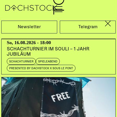
So, 06.03.2011
Newsletter
Telegram
So, 16.08.2026 - 18:00
SCHACHTURNIER IM SOULI – 1 JAHR
JUBILÄUM
SCHACHTURNIER
SPIELEABEND
PRESENTED BY DACHSTOCK X SOUS LE PONT