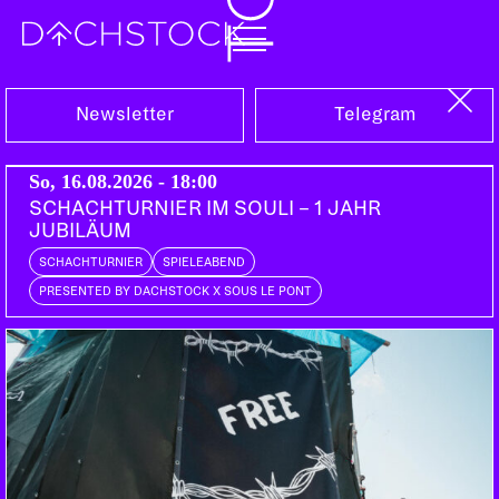
Do, 27.02.2014
Newsletter
Telegram
So, 16.08.2026 - 18:00
SCHACHTURNIER IM SOULI – 1 JAHR
JUBILÄUM
SCHACHTURNIER
SPIELEABEND
PRESENTED BY DACHSTOCK X SOUS LE PONT
JEANS FOR JESUS
Bern | universal rec.
DOORS:
21:00
ABENDKASSE:
15.-