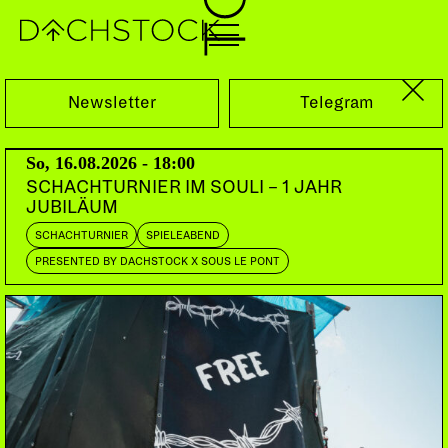
Sa, 11.05.2013
Newsletter
Telegram
So, 16.08.2026 - 18:00
SCHACHTURNIER IM SOULI – 1 JAHR
JUBILÄUM
SCHACHTURNIER
SPIELEABEND
PRESENTED BY DACHSTOCK X SOUS LE PONT
LIQUID SESSION