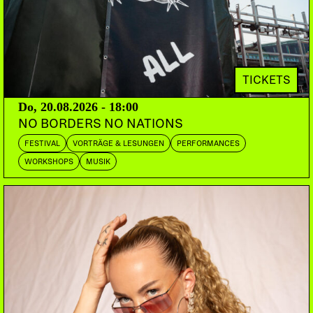
DJ MARKY
BR | Innerground Records
STAMINA MC
UK | Digital Soundboy
CH | Jazzsticks
FLOWRIAN
CH | Med School
PULSAAR
Bern | RaBass
LOCKEE
TICKETS
Bern | Bern Bass Podcast
RYCK
Do, 20.08.2026 - 18:00
DOORS:
23:00
NO BORDERS NO NATIONS
FESTIVAL
VORTRÄGE & LESUNGEN
PERFORMANCES
Die Liquid Sessions werden 20 Ausgaben jung und
WORKSHOPS
MUSIK
präsentieren zu diesem Anlass ein Programm der
Extraklasse.
Unbestritten zählt die Kombo um DJ Marky und
Stamina MC zu der bekanntesten weltweit.
Natürlich muss in diesem Zusammenhang ihr
Überhit “LK” erwähnt werden, welcher es 2002 in
die UK-Single Charts (!) schaffte. DJ Marky brachte
Anfang der 90er Jahre, als einer der ersten DJs,