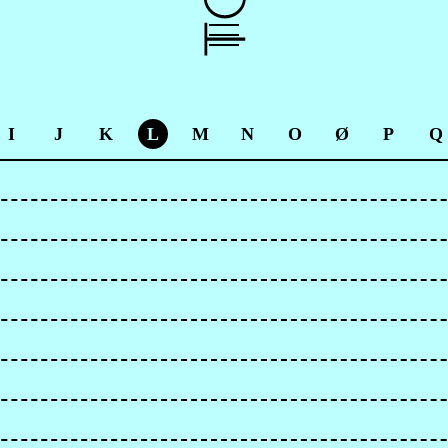
I
J
K
L
M
N
O
Ø
P
Q
e=ig_profile_share&igshid=445t5zxg5ddj