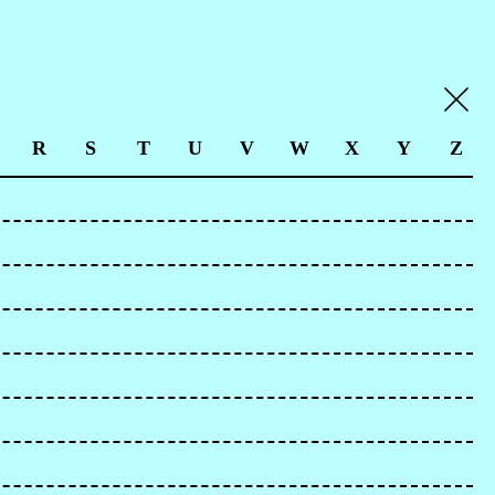
R
S
T
U
V
W
X
Y
Z