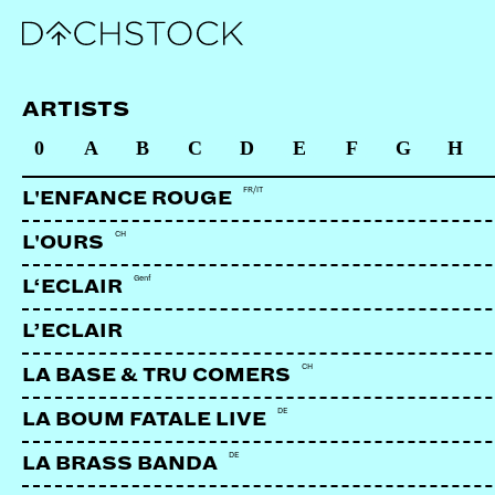
AFRO KINGZ
Zürich | Dancing Crew
ARTISTS
0
A
B
C
D
E
F
G
H
https://www.instagram.com/afrokingz_ch/?utm_sourc
FR/IT
L'ENFANCE ROUGE
CH
L'OURS
Genf
L‘ECLAIR
L’ECLAIR
CH
LA BASE & TRU COMERS
DE
LA BOUM FATALE LIVE
DE
LA BRASS BANDA