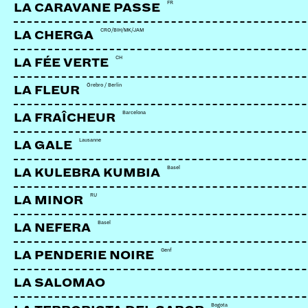
FR
LA CARAVANE PASSE
CRO/BIH/MK/JAM
LA CHERGA
CH
LA FÉE VERTE
Örebro / Berlin
LA FLEUR
Barcelona
LA FRAÎCHEUR
Lausanne
LA GALE
Basel
LA KULEBRA KUMBIA
RU
LA MINOR
Basel
LA NEFERA
Genf
LA PENDERIE NOIRE
LA SALOMAO
Bogota