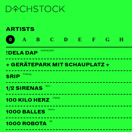
ARTISTS
0
A
B
C
D
E
F
G
H
CZ/RUS/SER
!DELA DAP
+ GERÄTEPARK MIT SCHAUPLATZ +
Fribourg
$RIP
Bern
1/2 SIRENAS
Leipzig
100 KILO HERZ
Genva
1000 BALLES
DE
1000 ROBOTA