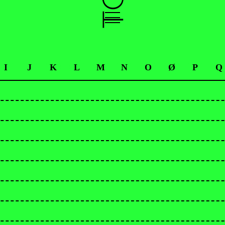
I
J
K
L
M
N
O
Ø
P
Q