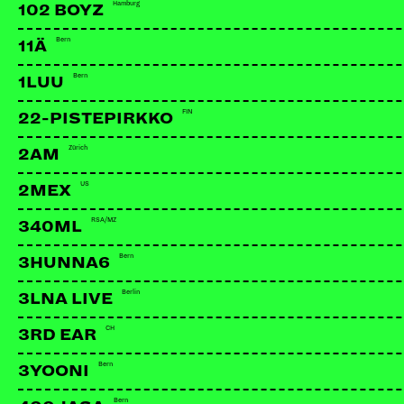
Hamburg
102 BOYZ
Bern
11Ä
Bern
1LUU
FIN
22-PISTEPIRKKO
Zürich
2AM
US
2MEX
RSA/MZ
340ML
Bern
3HUNNA6
Berlin
3LNA LIVE
CH
3RD EAR
CHRIS DUBFLOW LIVE
CH | Everest Records
Bern
3YOONI
Bern