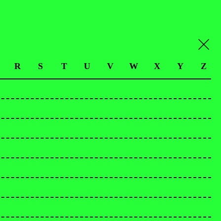
R
S
T
U
V
W
X
Y
Z