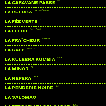
FR
LA CARAVANE PASSE
CRO/BIH/MK/JAM
LA CHERGA
CH
LA FÉE VERTE
Örebro / Berlin
LA FLEUR
Barcelona
LA FRAÎCHEUR
Lausanne
LA GALE
Basel
LA KULEBRA KUMBIA
RU
LA MINOR
Basel
LA NEFERA
Genf
LA PENDERIE NOIRE
LA SALOMAO
Bogota