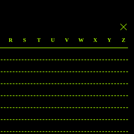
R
S
T
U
V
W
X
Y
Z