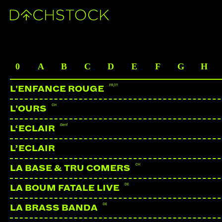
ARTISTS
0
A
B
C
D
E
F
G
H
FR/IT
L'ENFANCE ROUGE
CH
L'OURS
Genf
L‘ECLAIR
L’ECLAIR
CH
LA BASE & TRU COMERS
DE
LA BOUM FATALE LIVE
DE
LA BRASS BANDA