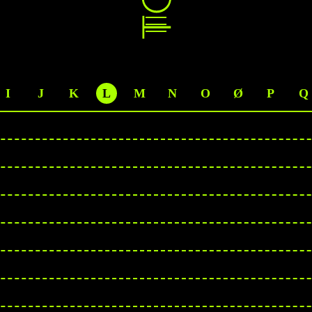
I
J
K
L
M
N
O
Ø
P
Q