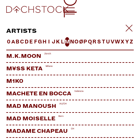
ARTISTS
0
A
B
C
D
E
F
G
H
I
J
K
L
M
N
O
Ø
P
Q
R
S
T
U
V
W
X
Y
Z
Zürich
M.K.MOON
Milano
M¥SS KETA
M1K0
Valencia
MACHETE EN BOCCA
AU/CH
MAD MANOUSH
Bern
MAD MOISELLE
CH
MADAME CHAPEAU