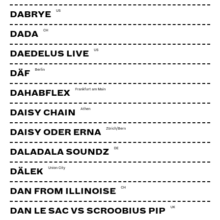
US
DABRYE
CH
DADA
US
DAEDELUS LIVE
Berlin
DÄF
Frankfurt am Main
DAHABFLEX
Athen
DAISY CHAIN
Zürich/Bern
DAISY ODER ERNA
DE
DALADALA SOUNDZ
Union City
DÄLEK
CH
DAN FROM ILLINOISE
UK
DAN LE SAC VS SCROOBIUS PIP